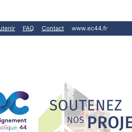
ez
tenir
FAQ
Contact
www.ec44.fr
gnement
que