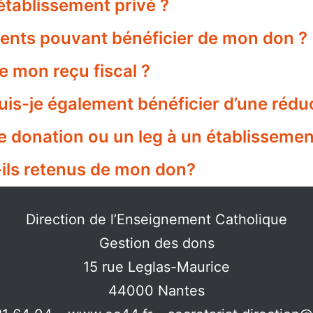
tablissement privé ?
ments pouvant bénéficier de mon don ?
e mon reçu fiscal ?
 puis-je également bénéficier d’une réduc
ne donation ou un leg à un établissemen
-ils retenus de mon don?
Direction de l’Enseignement Catholique
Gestion des dons
15 rue Leglas-Maurice
44000 Nantes