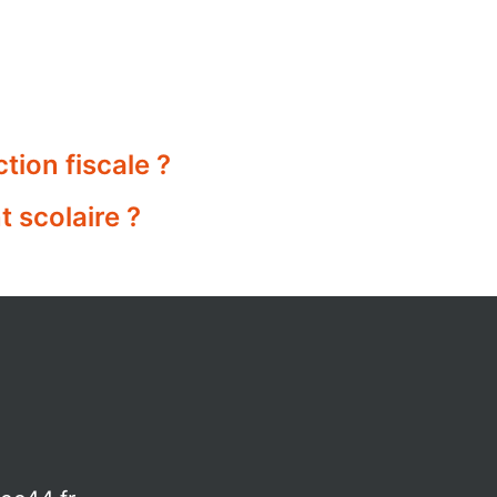
tion fiscale ?
t scolaire ?