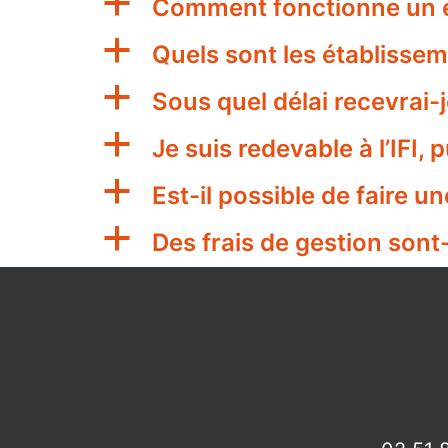
a
Comment fonctionne un é
a
Quels sont les établisse
a
Sous quel délai recevrai-j
a
Je suis redevable à l’IFI,
a
Est-il possible de faire u
a
Des frais de gestion sont